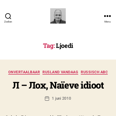
Zoeken
Menu
N.
Severyns
Tag:
Ljoedi
D
o
o
r
N
Categorieën
ONVERTAALBAAR
RUSLAND VANDAAG
RUSSISCH ABC
i
c
Л – Лох, Naïeve idioot
o
l
a
Berichtauteur
1 juni 2010
Berichtdatum
s
S
e