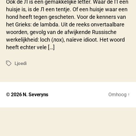
Ook de Л is een gemakkelijke letter. Waar de П een
v
huisje is, is de Л een tentje. Of een huisje waar een
e
r
hond heeft tegen gescheten. Voor de kenners van
y
het Grieks: de lambda. Uit de reeks onvertaalbare
n
woorden, gevolg van de afwijkende Russische
s
werkelijkheid: loch (лох), naïeve idioot. Het woord
heeft echter vele […]
Ljoedi
Tags
© 2026
N. Severyns
Omhoog
↑