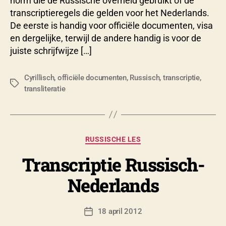
norm die de Russische overheid gebruikt of de
transcriptieregels die gelden voor het Nederlands.
De eerste is handig voor officiële documenten, visa
en dergelijke, terwijl de andere handig is voor de
juiste schrijfwijze […]
Cyrillisch
,
officiële documenten
,
Russisch
,
transcriptie
,
Tags
transliteratie
D
o
o
Categorieën
RUSSISCHE LES
r
N
Transcriptie Russisch-
i
c
Nederlands
o
l
a
Berichtauteur
18 april 2012
Berichtdatum
s