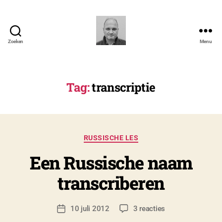
Zoeken
Menu
N.
Severyns
Tag:
transcriptie
D
o
o
Categorieën
RUSSISCHE LES
r
N
Een Russische naam
i
c
transcriberen
o
l
a
Berichtauteur
op
10 juli 2012
3 reacties
Berichtdatum
s
Een