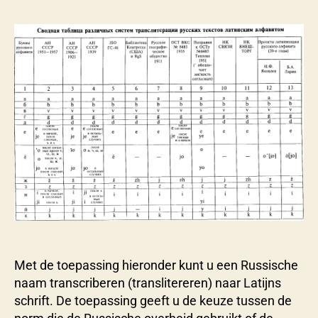
S
Russische
e
naam
v
transcriberen
e
r
y
n
s
Met de toepassing hieronder kunt u een Russische
naam transcriberen (translitereren) naar Latijns
schrift. De toepassing geeft u de keuze tussen de