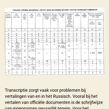
S
e
v
e
r
y
n
s
Transcriptie zorgt vaak voor problemen bij
vertalingen van en in het Russisch. Vooral bij het
vertalen van officiële documenten is de schrijfwijze
van eigennamen gevaarlijk terrein. Voor het