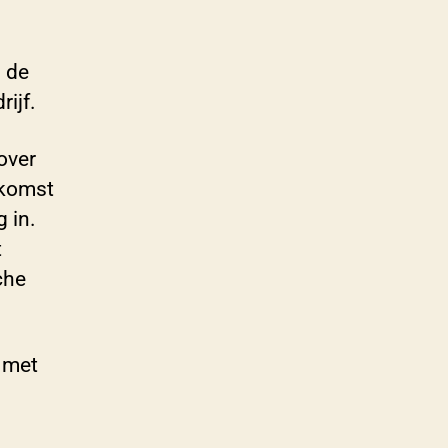
n de
ijf.
over
 komst
 in.
t
che
 met