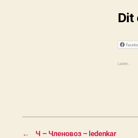
Dit
Faceb
Laden...
←
Ч – Членовоз – ledenkar