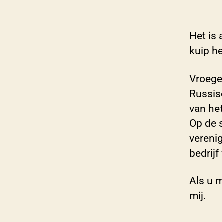
Het is 
kuip he
Vroege
Russis
van he
Op de 
vereni
bedrijf
Als u m
mij.