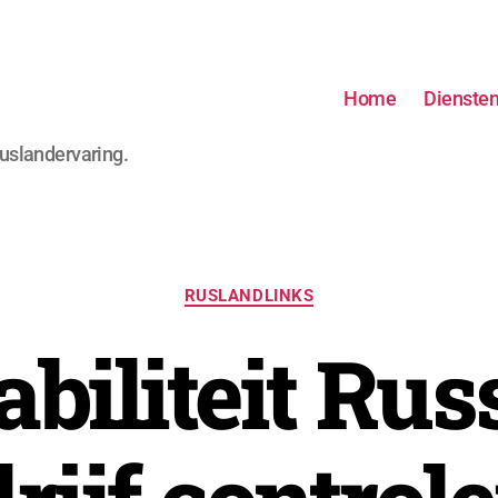
Home
Dienste
Ruslandervaring.
Categorieën
RUSLANDLINKS
abiliteit Rus
D
o
o
r
N
i