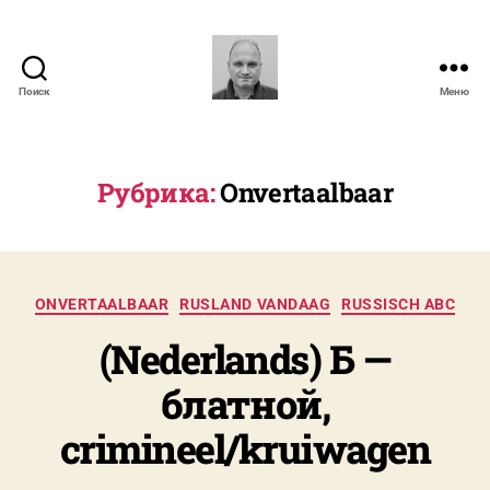
Поиск
Меню
N.
Severyns
Рубрика:
Onvertaalbaar
А
в
Рубрики
т
ONVERTAALBAAR
RUSLAND VANDAAG
RUSSISCH ABC
о
(Nederlands) Б —
р
:
блатной,
N
i
crimineel/kruiwagen
c
o