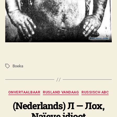
Boeka
Метки
А
в
т
о
Рубрики
ONVERTAALBAAR
RUSLAND VANDAAG
р
RUSSISCH ABC
:
(Nederlands) Л — Лох,
N
i
Naïeve idioot
c