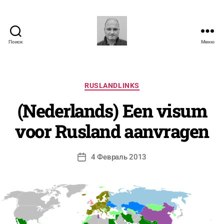
А
Поиск
Меню
N.
в
Severyns
т
о
Рубрики
RUSLANDLINKS
р
:
(Nederlands) Een visum
N
i
voor Rusland aanvragen
c
o
l
Автор
4 Февраль 2013
Дата
a
записи
записи
s
S
e
v
e