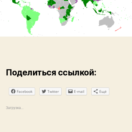
r
y
n
s
Поделиться ссылкой:
Facebook
Twitter
E-mail
Ещё
Загрузка...