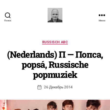
Поиск
Меню
N.
Severyns
А
в
Рубрики
т
RUSSISCH ABC
о
(Nederlands) П — Попса,
р
:
popsá, Russische
N
i
popmuziek
c
o
l
Автор
26 Декабрь 2014
Дата
a
записи
записи
s
S
e