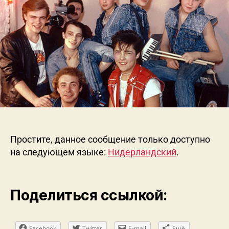
v
e
r
y
n
s
Простите, данное сообщение только доступно
на следующем языке:
Нидерландский
.
Поделиться ссылкой:
Facebook
Twitter
E-mail
Ещё